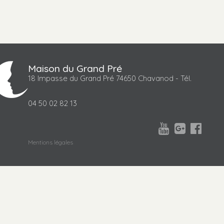
Maison du Grand Pré
18 Impasse du Grand Pré 74650 Chavanod - Tél.
04 50 02 82 13



Mentions légales