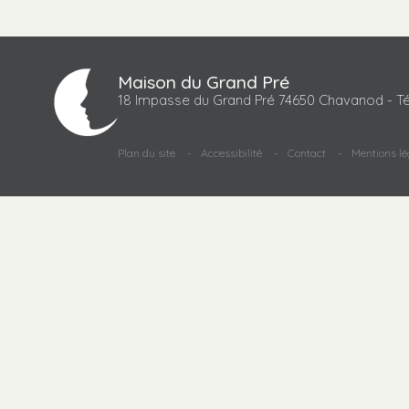
Maison du Grand Pré
18 Impasse du Grand Pré 74650 Chavanod - Té
Plan du site
Accessibilité
Contact
Mentions lé