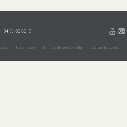


l.
04 50 02 82 13
gales
Se connecter
Politique de confidentialité
Gestion des cookies