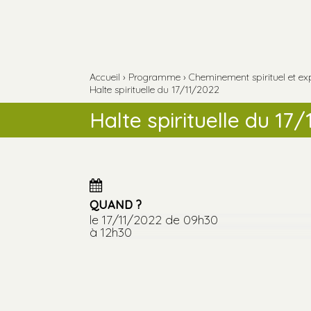
Aller
Outils
au
personnels
contenu.
Aller
à
la
navigation
Accueil
›
Programme
›
Cheminement spirituel et ex
Halte spirituelle du 17/11/2022
Halte spirituelle du 17
QUAND ?
le 17/11/2022
de 09h30
à 12h30