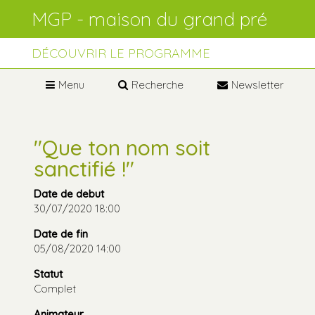
Aller
Outils
au
personnels
contenu.
Aller
à
DÉCOUVRIR LE PROGRAMME
la
navigation
Menu
Recherche
Newsletter
"Que ton nom soit
sanctifié !"
Date de debut
30/07/2020 18:00
Date de fin
05/08/2020 14:00
Statut
Complet
Animateur