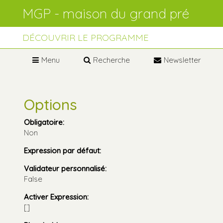
Aller
Outils
au
personnels
contenu.
Aller
à
DÉCOUVRIR LE PROGRAMME
la
navigation
Menu
Recherche
Newsletter
Options
Obligatoire
:
Non
Expression par défaut
:
Validateur personnalisé
:
False
Activer Expression
:
[]