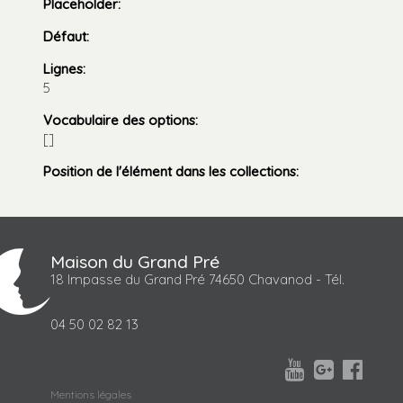
Placeholder
:
Défaut
:
Lignes
:
5
Vocabulaire des options
:
[]
Position de l'élément dans les collections
:
Maison du Grand Pré
18 Impasse du Grand Pré 74650 Chavanod - Tél.
04 50 02 82 13



Mentions légales