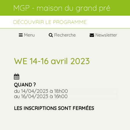
Aller
Outils
au
personnels
contenu.
Aller
à
DÉCOUVRIR LE PROGRAMME
la
navigation
Menu
Recherche
Newsletter
WE 14-16 avril 2023
QUAND ?
du 14/04/2023
à 18h00
au 16/04/2023
à 16h00
LES INSCRIPTIONS SONT FERMÉES