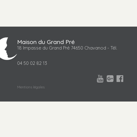
Maison du Grand Pré
18 Impasse du Grand Pré 74650 Chavanod - Tél.
04 50 02 82 13



Mentions légales