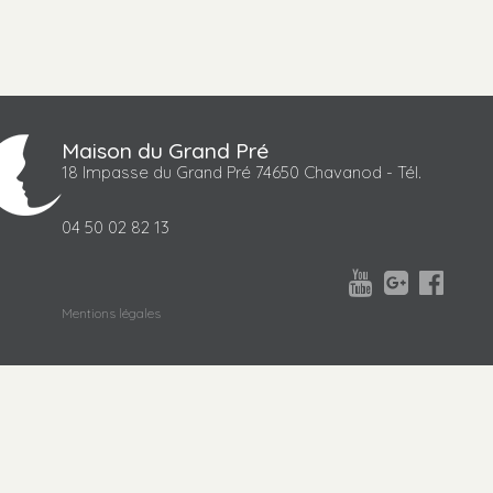
Maison du Grand Pré
18 Impasse du Grand Pré 74650 Chavanod - Tél.
04 50 02 82 13



Mentions légales