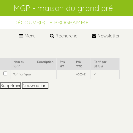
Aller
Outils
au
personnels
contenu.
Aller
à
DÉCOUVRIR LE PROGRAMME
la
navigation
Menu
Recherche
Newsletter
Nom du
Description
Prix
Prix
Tarif par
tarif
HT
TTC
défaut
Tarif unique
40.00 €
✓