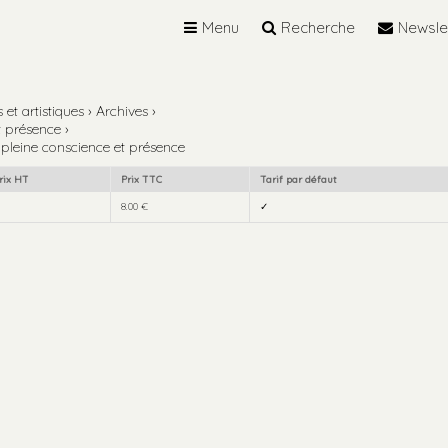
Menu
Recherche
Newsle
et artistiques
›
Archives
›
t présence
›
pleine conscience et présence
rix HT
Prix TTC
Tarif par défaut
8.00 €
✓