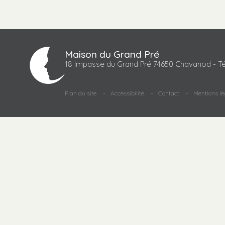
Maison du Grand Pré
18 Impasse du Grand Pré 74650 Chavanod - Té
Plan du site
Accessibilité
Contact
Mentions lé