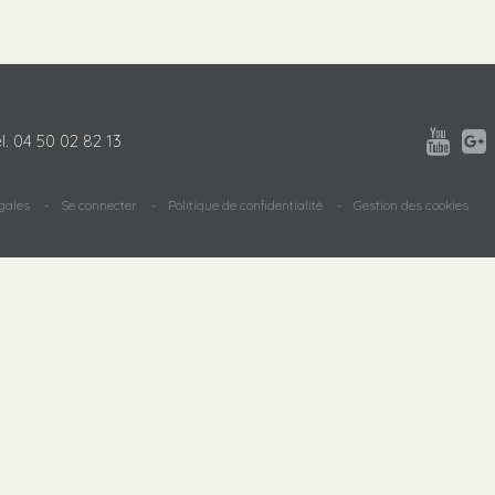


l.
04 50 02 82 13
gales
Se connecter
Politique de confidentialité
Gestion des cookies