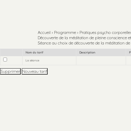
Aller
Outils
au
personnels
contenu.
Aller
à
la
navigation
Accueil
›
Programme
›
Pratiques psycho corporelles 
Découverte de la méditation de pleine conscience e
Séance au choix de découverte de la méditation de 
Nom du tarif
Description
P
La séance