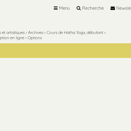
Menu
Recherche
Newsle
et artistiques
›
Archives
›
Cours de Hatha Yoga, débutant
›
iption en ligne
›
Options