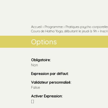
Aller
Outils
au
personnels
contenu.
Aller
à
la
navigation
Accueil
›
Programme
›
Pratiques psycho corporelles 
Cours de Hatha Yoga, débutant le jeudi à 9h
›
Inscr
Options
Obligatoire
:
Non
Expression par défaut
:
Validateur personnalisé
:
False
Activer Expression
:
[]