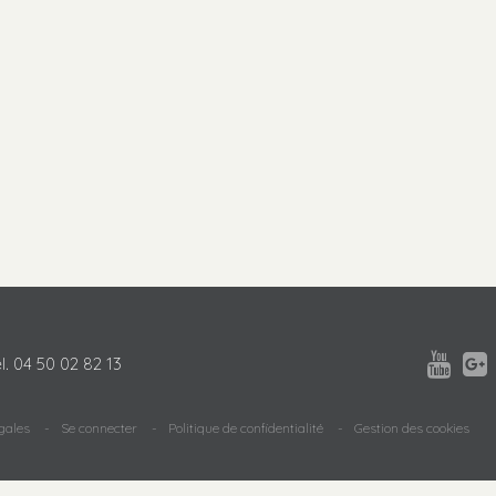


l.
04 50 02 82 13
gales
Se connecter
Politique de confidentialité
Gestion des cookies