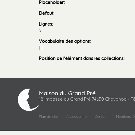
Placeholder
:
Défaut
:
Lignes
:
5
Vocabulaire des options
:
[]
Position de l'élément dans les collections
:
Maison du Grand Pré
18 Impasse du Grand Pré 74650 Chavanod - Té
Plan du site
Accessibilité
Contact
Mentions lé