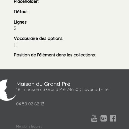
Placeholder
:
Défaut
:
Lignes
:
5
Vocabulaire des options
:
[]
Position de l'élément dans les collections
:
Maison du Grand Pré
18 Impasse du Grand Pré 74650 Chavanod - Tél.
04 50 02 82 13



Mentions légales