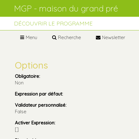
Aller
Outils
au
personnels
contenu.
Aller
à
DÉCOUVRIR LE PROGRAMME
la
navigation
Menu
Recherche
Newsletter
Options
Obligatoire
:
Non
Expression par défaut
:
Validateur personnalisé
:
False
Activer Expression
:
[]