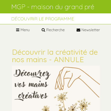
Aller
Outils
au
personnels
contenu.
Aller
à
DÉCOUVRIR LE PROGRAMME
la
navigation
Menu
Recherche
Newsletter
Découvrir la créativité de
nos mains - ANNULE