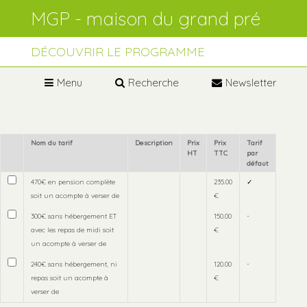
Aller
Outils
au
personnels
contenu.
Aller
à
DÉCOUVRIR LE PROGRAMME
la
navigation
Menu
Recherche
Newsletter
Nom du tarif
Description
Prix
Prix
Tarif
HT
TTC
par
défaut
470€ en pension complète
235.00
✓
soit un acompte à verser de
€
300€ sans hébergement ET
150.00
-
avec les repas de midi soit
€
un acompte à verser de
240€ sans hébergement, ni
120.00
-
repas soit un acompte à
€
verser de