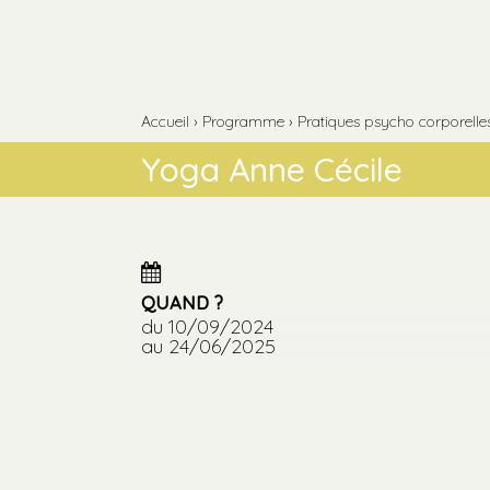
Aller
Outils
au
personnels
contenu.
Aller
à
la
navigation
Accueil
›
Programme
›
Pratiques psycho corporelles 
Yoga Anne Cécile
QUAND ?
du 10/09/2024
au 24/06/2025