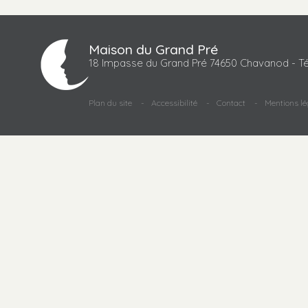
Maison du Grand Pré
18 Impasse du Grand Pré 74650 Chavanod - Té
Plan du site
Accessibilité
Contact
Mentions lé