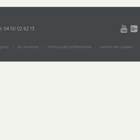


l.
04 50 02 82 13
gales
Se connecter
Politique de confidentialité
Gestion des cookies