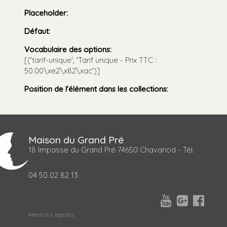
Placeholder
:
Défaut
:
Vocabulaire des options
:
[('tarif-unique', 'Tarif unique - Prix TTC :
50.00\xe2\x82\xac')]
Position de l'élément dans les collections
:
Maison du Grand Pré
18 Impasse du Grand Pré 74650 Chavanod - Tél.
04 50 02 82 13



Mentions légales