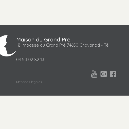
Maison du Grand Pré
18 Impasse du Grand Pré 74650 Chavanod - Tél.
04 50 02 82 13



Mentions légales