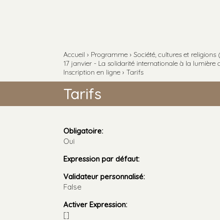
Aller
Outils
au
personnels
contenu.
Aller
à
la
navigation
Accueil
›
Programme
›
Société, cultures et religions
17 janvier - La solidarité internationale à la lumière d
Inscription en ligne
›
Tarifs
Tarifs
Obligatoire
:
Oui
Expression par défaut
:
Validateur personnalisé
:
False
Activer Expression
:
[]