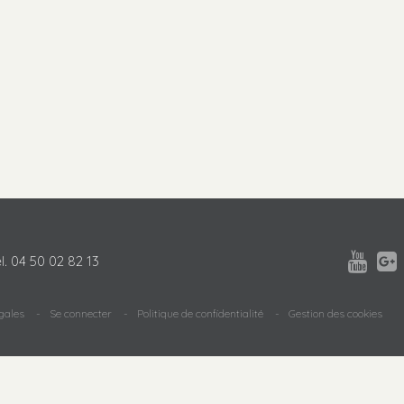


l.
04 50 02 82 13
gales
Se connecter
Politique de confidentialité
Gestion des cookies