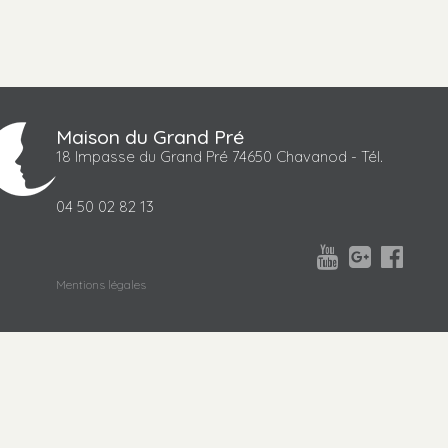
Maison du Grand Pré
18 Impasse du Grand Pré 74650 Chavanod - Tél.
04 50 02 82 13



Mentions légales