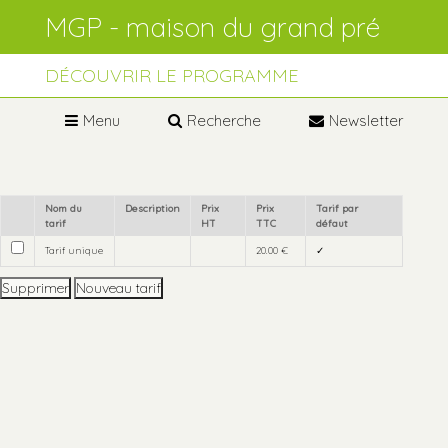
Aller
Outils
au
personnels
contenu.
Aller
à
DÉCOUVRIR LE PROGRAMME
la
navigation
Menu
Recherche
Newsletter
Nom du
Description
Prix
Prix
Tarif par
tarif
HT
TTC
défaut
Tarif unique
20.00 €
✓