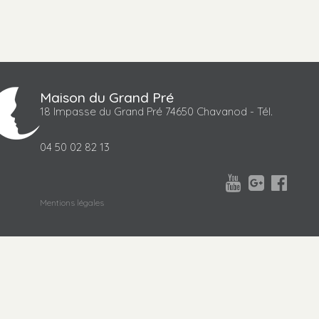
Maison du Grand Pré
18 Impasse du Grand Pré 74650 Chavanod - Tél.
04 50 02 82 13



Mentions légales