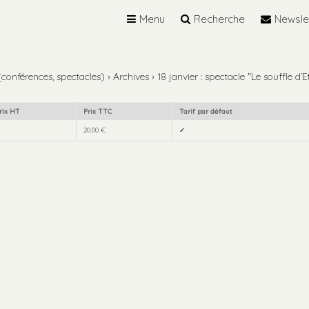
Menu
Recherche
Newsle
 (conférences, spectacles)
›
Archives
›
18 janvier : spectacle "Le souffle d’E
rix HT
Prix TTC
Tarif par défaut
20.00 €
✓