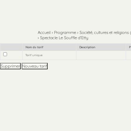
Aller
Outils
au
personnels
contenu.
Aller
à
la
navigation
Accueil
›
Programme
›
Société, cultures et religions
›
Spectacle Le Souffle d'Etty
Nom du tarif
Description
P
Tarif unique