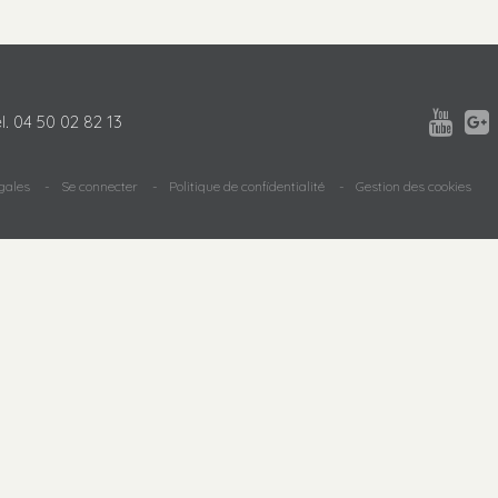


l.
04 50 02 82 13
gales
Se connecter
Politique de confidentialité
Gestion des cookies