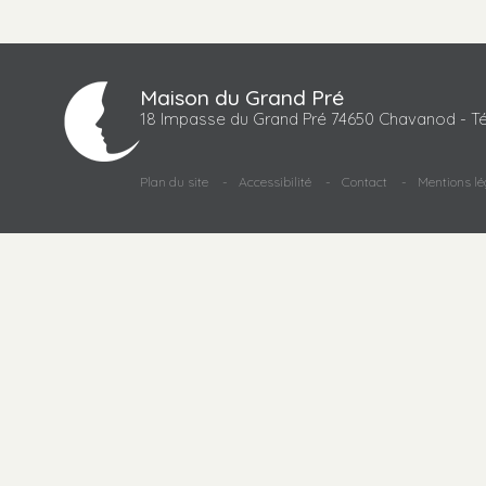
Maison du Grand Pré
18 Impasse du Grand Pré 74650 Chavanod - Té
Plan du site
Accessibilité
Contact
Mentions lé