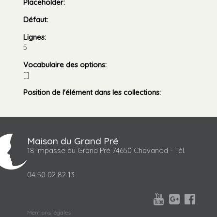
Placeholder
:
Défaut
:
Lignes
:
5
Vocabulaire des options
:
[]
Position de l'élément dans les collections
:
Maison du Grand Pré
18 Impasse du Grand Pré 74650 Chavanod - Tél.
04 50 02 82 13



Mentions légales