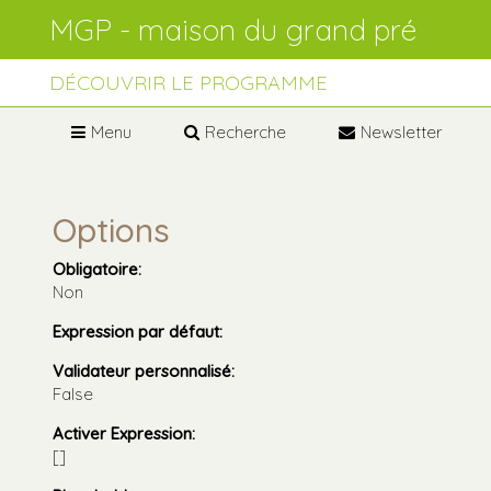
Aller
Outils
au
personnels
contenu.
Aller
à
DÉCOUVRIR LE PROGRAMME
la
navigation
Menu
Recherche
Newsletter
Options
Obligatoire
:
Non
Expression par défaut
:
Validateur personnalisé
:
False
Activer Expression
:
[]