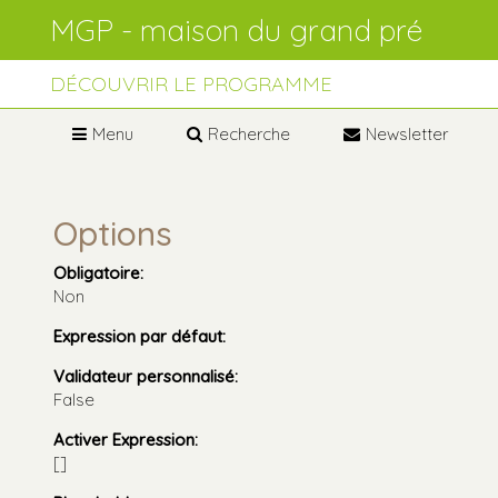
Aller
Outils
au
personnels
contenu.
Aller
à
DÉCOUVRIR LE PROGRAMME
la
navigation
Menu
Recherche
Newsletter
Options
Obligatoire
:
Non
Expression par défaut
:
Validateur personnalisé
:
False
Activer Expression
:
[]