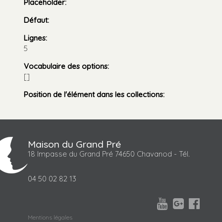
Placeholder
:
Défaut
:
Lignes
:
5
Vocabulaire des options
:
[]
Position de l'élément dans les collections
:
Maison du Grand Pré
18 Impasse du Grand Pré 74650 Chavanod - Tél.
04 50 02 82 13



Mentions légales