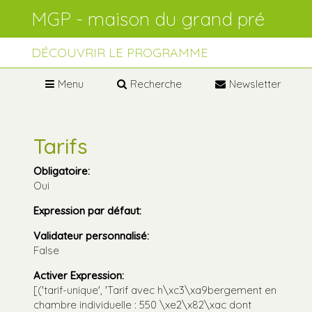
Aller
Outils
au
personnels
contenu.
Aller
à
DÉCOUVRIR LE PROGRAMME
la
navigation
Menu
Recherche
Newsletter
Tarifs
Obligatoire
:
Oui
Expression par défaut
:
Validateur personnalisé
:
False
Activer Expression
:
[('tarif-unique', 'Tarif avec h\xc3\xa9bergement en
chambre individuelle : 550 \xe2\x82\xac dont