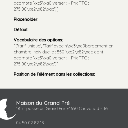
acompte \xc3\xa0 verser : - Prix TTC :
275.00\xe2\x82\xac')]
Placeholder
:
Défaut
:
Vocabulaire des options
:
[('tarif-unique', 'Tarif avec h\xc3\xa9bergement en
chambre individuelle : 550 \xe2\x82\xac dont
acompte \xc3\xa0 verser : - Prix TTC :
275.00\xe2\x82\xac')]
Position de l'élément dans les collections
:
Maison du Grand Pré
18 Impasse du Grand Pré 74650 Chavanod - Tél.
04 50 02 82 13