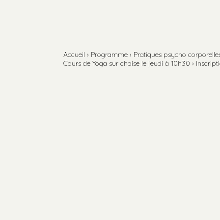
Aller
Outils
au
personnels
contenu.
Aller
à
la
navigation
Accueil
›
Programme
›
Pratiques psycho corporelles 
Cours de Yoga sur chaise le jeudi à 10h30
›
Inscript