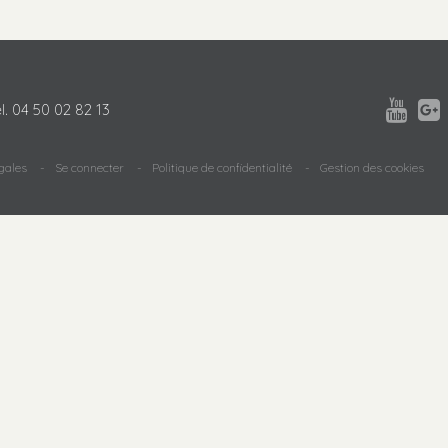


l.
04 50 02 82 13
gales
Se connecter
Politique de confidentialité
Gestion des cookies