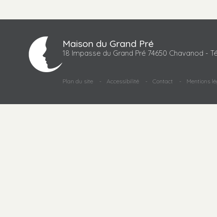
Maison du Grand Pré
18 Impasse du Grand Pré 74650 Chavanod - Té
Plan du site
Accessibilité
Contact
Mentions lé