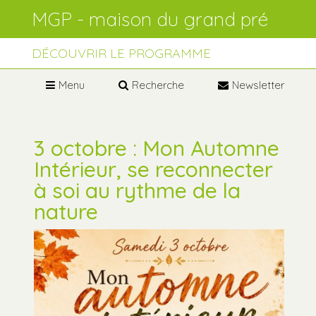
Aller
Outils
au
personnels
contenu.
Aller
à
DÉCOUVRIR LE PROGRAMME
la
navigation
Menu
Recherche
Newsletter
3 octobre : Mon Automne
Intérieur, se reconnecter
à soi au rythme de la
nature