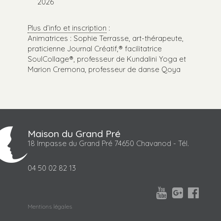
2026
Plus d’info et inscription
:
Animatrices : Sophie Terrasse, art-thérapeute,
praticienne Journal Créatif,® facilitatrice
SoulCollage®, professeur de Kundalini Yoga et
Marion Cremona, professeur de danse Qoya
Maison du Grand Pré
18 Impasse du Grand Pré 74650 Chavanod - Tél.
04 50 02 82 13



Mentions légales